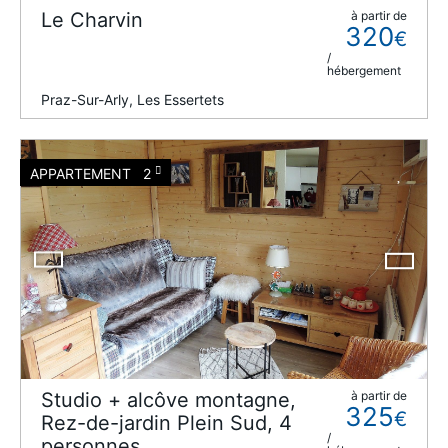
Le Charvin
à partir de
320
€
/
hébergement
Praz-Sur-Arly, Les Essertets
APPARTEMENT
2
Studio + alcôve montagne,
à partir de
325
€
Rez-de-jardin Plein Sud, 4
/
personnes