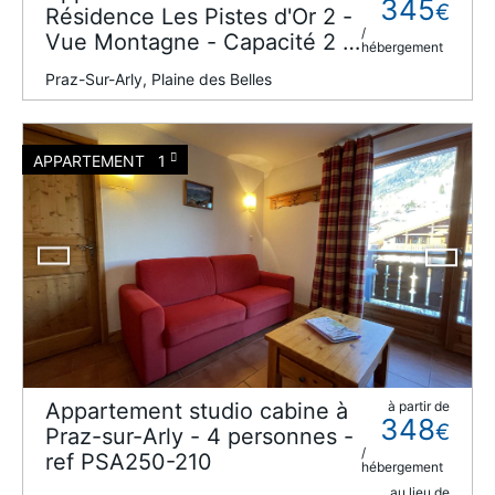
345
€
Résidence Les Pistes d'Or 2 -
/
Vue Montagne - Capacité 2 à
hébergement
6 personnes
Praz-Sur-Arly, Plaine des Belles
APPARTEMENT
1
Appartement studio cabine à
à partir de
348
€
Praz-sur-Arly - 4 personnes -
/
ref PSA250-210
hébergement
au lieu de