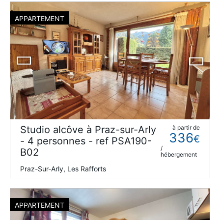
APPARTEMENT
Studio alcôve à Praz-sur-Arly
à partir de
336
€
- 4 personnes - ref PSA190-
/
B02
hébergement
Praz-Sur-Arly, Les Rafforts
APPARTEMENT