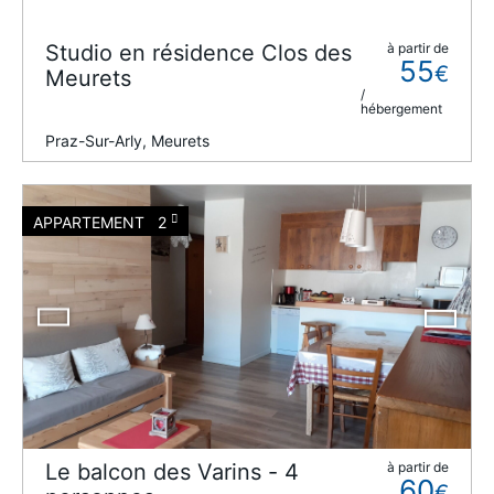
Studio en résidence Clos des
à partir de
55
€
Meurets
/
hébergement
Praz-Sur-Arly, Meurets
APPARTEMENT
2
Le balcon des Varins - 4
à partir de
60
€