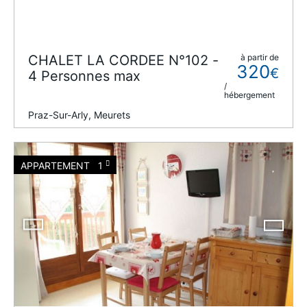
CHALET LA CORDEE N°102 -
à partir de
320
€
4 Personnes max
/
hébergement
Praz-Sur-Arly, Meurets
APPARTEMENT
1