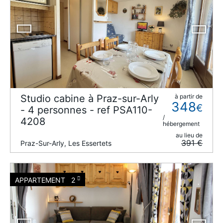
Studio cabine à Praz-sur-Arly
à partir de
348
€
- 4 personnes - ref PSA110-
/
4208
hébergement
au lieu de
391 €
Praz-Sur-Arly, Les Essertets
APPARTEMENT
2