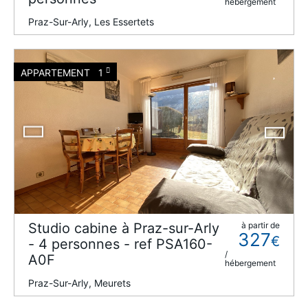
hébergement
Praz-Sur-Arly, Les Essertets
APPARTEMENT
1
Studio cabine à Praz-sur-Arly
à partir de
327
€
- 4 personnes - ref PSA160-
/
A0F
hébergement
Praz-Sur-Arly, Meurets