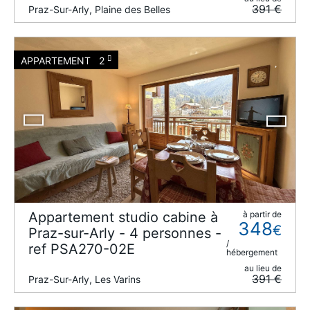
391 €
Praz-Sur-Arly, Plaine des Belles
APPARTEMENT
2
Appartement studio cabine à
à partir de
348
€
Praz-sur-Arly - 4 personnes -
/
ref PSA270-02E
hébergement
au lieu de
391 €
Praz-Sur-Arly, Les Varins