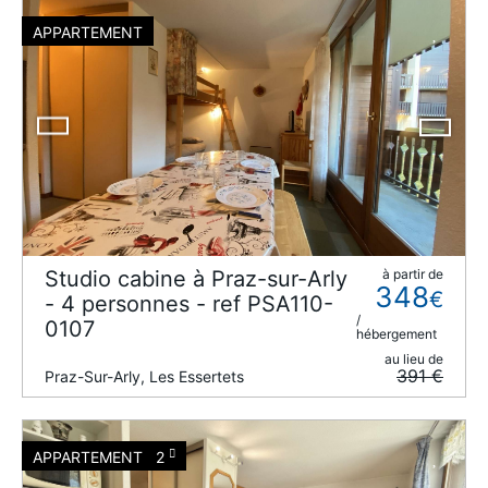
APPARTEMENT
Studio cabine à Praz-sur-Arly
à partir de
348
€
- 4 personnes - ref PSA110-
/
0107
hébergement
au lieu de
391 €
Praz-Sur-Arly, Les Essertets
APPARTEMENT
2