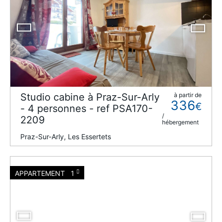
Studio cabine à Praz-Sur-Arly
à partir de
336
€
- 4 personnes - ref PSA170-
/
2209
hébergement
Praz-Sur-Arly, Les Essertets
APPARTEMENT
1