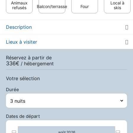
Animaux
Local à
Balcon/terrasse
Four
refusés
skis
Description
Lieux à visiter
Réservez à partir de
336
€
/ hébergement
Votre sélection
Durée
Dates de départ
SAM.
366 €
Retour le
22
25/08/2026
AOÛT
/hébergement
août 2026